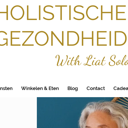
HOLISTISCHE
GEZONDHEID
With Liat Sol
ensten
Winkelen & Eten
Blog
Contact
Cadea