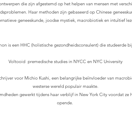
ontwerpen die zijn afgestemd op het helpen van mensen met verschil
sproblemen. Haar methoden zijn gebaseerd op Chinese geneeskun
ernatieve geneeskunde, joodse mystiek, macrobiotiek en intuïtief lez
mon is een HHC (holistische gezondheidsconsulent) die studeerde b
Voltooid premedische studies in NYCC en NYC University
chrijver voor Michio Kushi, een belangrijke beïnvloeder van macrobio
westerse wereld populair maakte.
mdheden gewerkt tijdens haar verblijf in New York City voordat ze h
opende.