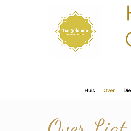
Huis
Over
Di
Over Liat