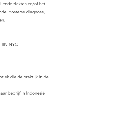
lende ziekten en/of het
de, oosterse diagnose,
en.
ij IIN NYC
tiek die de praktijk in de
aar bedrijf in Indonesië