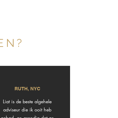
EN?
RUTH, NYC
Liat is de beste algehele
adviseur die ik ooit heb
gehad, zo grondig dat ze