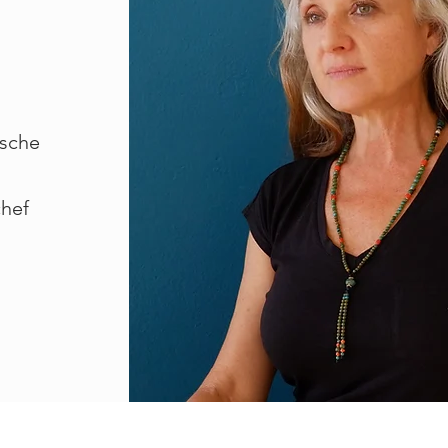
ische
chef