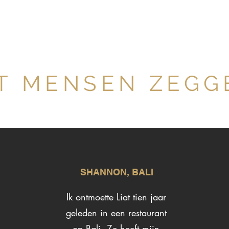
T MENSEN ZEGG
SHANNON, BALI
Ik ontmoette Liat tien jaar
geleden in een restaurant
op Bali. Ze heeft mijn