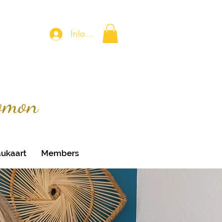
Inloggen
omon
ukaart
Members